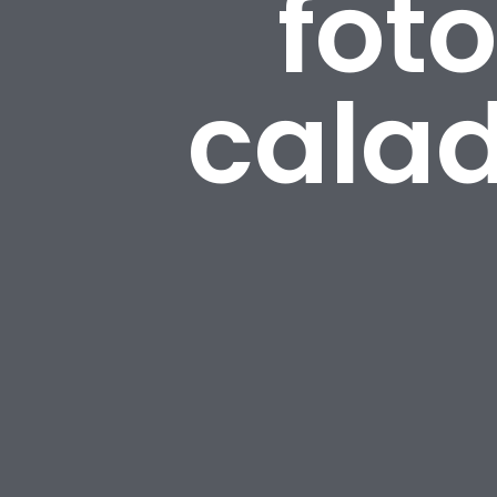
foto
cala