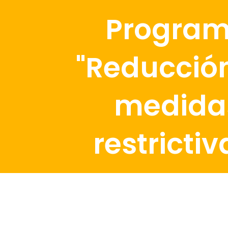
Progra
"Reducció
medida
restrictiv