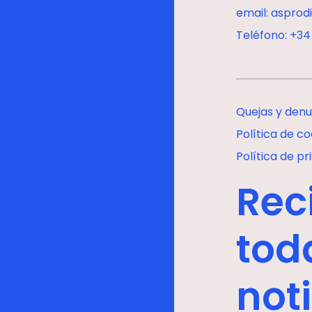
email: asprod
Teléfono: +34
Quejas y denu
Política de co
Política de pr
Rec
tod
not