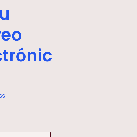
tu
reo
ctrónic
ss