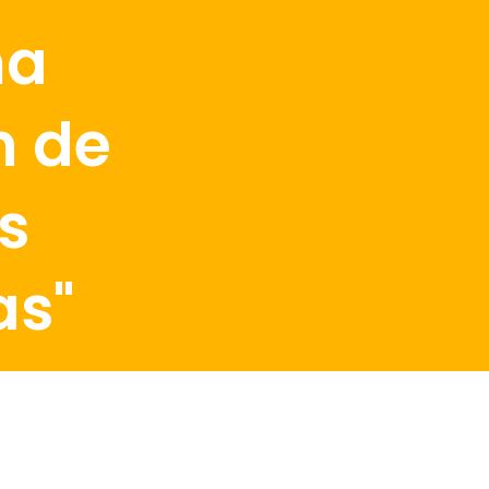
ma
n de
s
as"