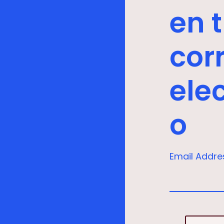
en 
cor
ele
o
Email Addre