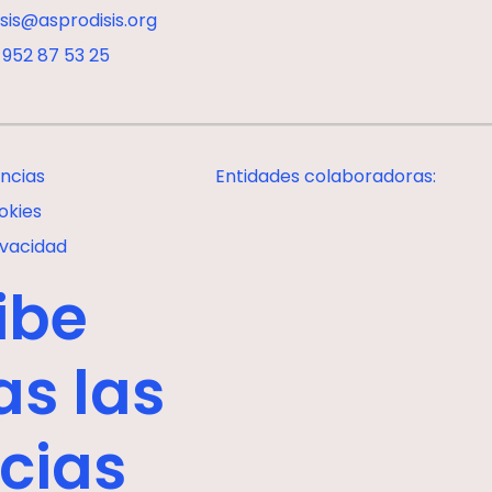
isis@asprodisis.org
 952 87 53 25
ncias
Entidades colaboradoras:
okies
ivacidad
ibe
as las
icias