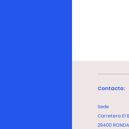
Contacto:
Sede
Carretera El B
29400 RONDA