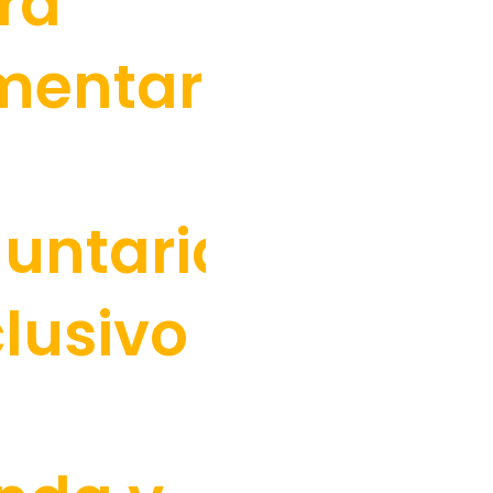
ra
mentar
luntariado
clusivo