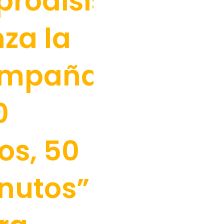
prodisis
nza la
ampaña
0
os, 50
nutos”