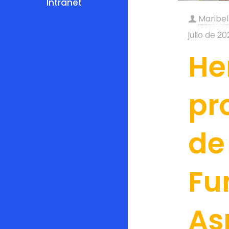
Intranet
Maribel
julio de 2
He
pr
de
Fu
As