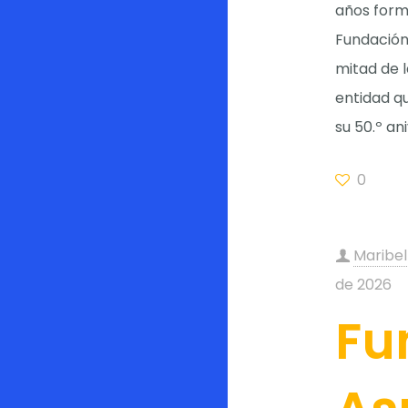
años form
Fundación 
mitad de l
entidad q
su 50.º an
0
Maribel
de 2026
Fu