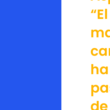
“El
ma
ca
ha
pa
de