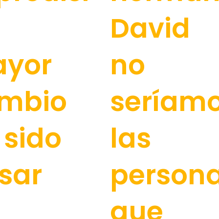
David
yor
no
mbio
seríam
 sido
las
sar
person
que