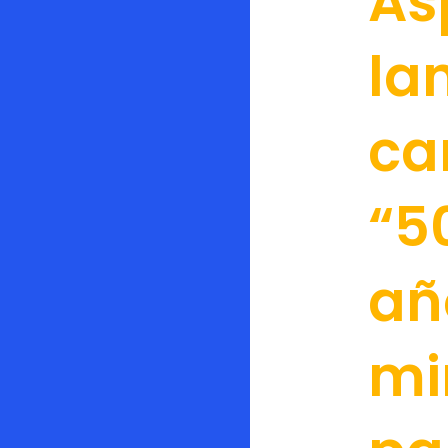
As
la
c
“5
añ
mi