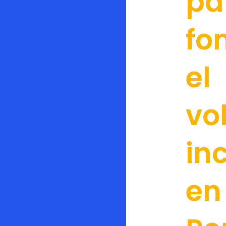
pa
fo
el
vo
in
en