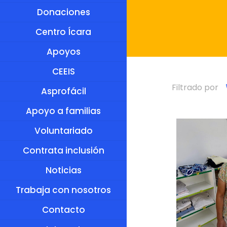
Donaciones
Centro Ícara
Apoyos
CEEIS
Filtrado por
Asprofácil
Apoyo a familias
Voluntariado
Contrata inclusión
Noticias
Trabaja con nosotros
Contacto