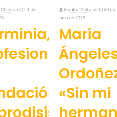
 Chito
en
24 de
Maribel Chito
en
30 de
026
junio de 2026
rminia,
María
ofesional
Ángele
Ordoñez
ndación
«Sin mi
prodisis:
herma