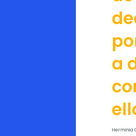
de
por
a 
co
ell
Herminia C