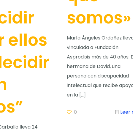
cidir
somos»
 ellos
María Ángeles Ordoñez llev
vinculada a Fundación
decidir
Asprodisis más de 40 años. 
hermana de David, una
persona con discapacidad
n
intelectual que recibe apoy
en la
[…]
os”
0
Leer
arballo lleva 24